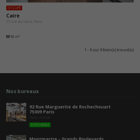
OCCUPÉ
Caire
15 rue du Caire, Paris
90 m²
1 - 9 sur 9 bien(s) trouvé(s)
Nos bureaux
92 Rue Marguerite de Rochechouart
75009 Paris
Paris, France
DISPONIBLE
Montmartre - Grands Boulevards