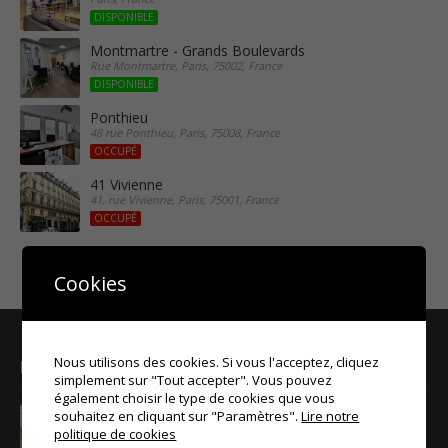
DISPONIBLE
Montmartre - Grands Boulevards
Rue Montmartre, Paris, 75002, France
DISPONIBLE
Ponthieu
48 rue Ponthieu, Paris, 75008, France
OCCUPÉ
41 Vivienne
41, rue Vivienne, Paris, 75001, France
OCCUPÉ
Cookies
Nous utilisons des cookies. Si vous l'acceptez, cliquez
Nos bureaux
simplement sur "Tout accepter". Vous pouvez
également choisir le type de cookies que vous
souhaitez en cliquant sur "Paramètres".
92 Rue Marguerite de Rochechouart
Lire notre
75009 Paris
politique de cookies