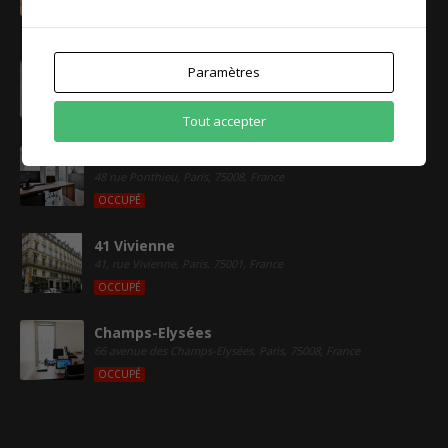
Paris, France
DISPONIBLE
Montmartre - Grands Boulevards
Paramètres
Rue Montmartre, Paris, 75002, France
DISPONIBLE
Tout accepter
Ponthieu
48 rue Ponthieu, Paris, 75008, France
OCCUPÉ
41 Vivienne
41, rue Vivienne, Paris, 75001, France
OCCUPÉ
Champs-Elysées
66 avenue des Champs-Elysées, Paris, 75008, France
OCCUPÉ